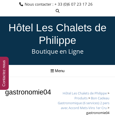
Aller
Nous contacter : + 33 (0)6 07 23 17 26
au
contenu
Hôtel Les Chalets de
Philippe
Boutique en Ligne
Contactez nous
Menu
gastronomie04
Hôtel Les Chalets de Philippe
>
Produits
>
Bon Cadeau
Gastronomique (6 services) 2 pers
avec Accord Mets-Vins 1er Cru
>
gastronomie04