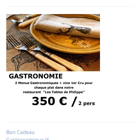
Bon Cadeau
Navigation
Gastronomique (6