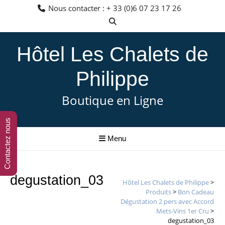
Aller
Nous contacter : + 33 (0)6 07 23 17 26
au
contenu
Hôtel Les Chalets de
Philippe
Boutique en Ligne
Contactez nous
Menu
degustation_03
Hôtel Les Chalets de Philippe
>
Produits
>
Bon Cadeau
Dégustation 2 pers avec Accord
Mets-Vins 1er Cru
>
degustation_03