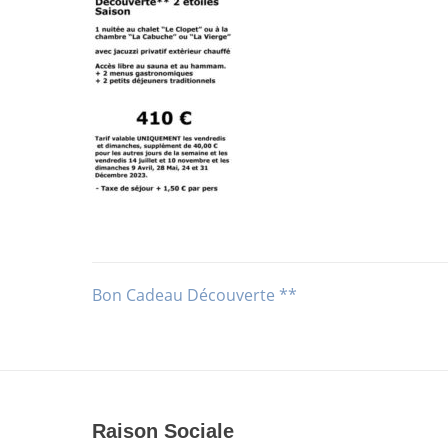
Bon Cadeau Découverte **
Navigation
de
l’article
Raison Sociale