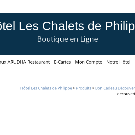
tel Les Chalets de Phili
Boutique en Ligne
aux ARUDHA Restaurant
E-Cartes
Mon Compte
Notre Hôtel
Hôtel Les Chalets de Philippe
>
Produits
>
Bon Cadeau Découver
decouvert