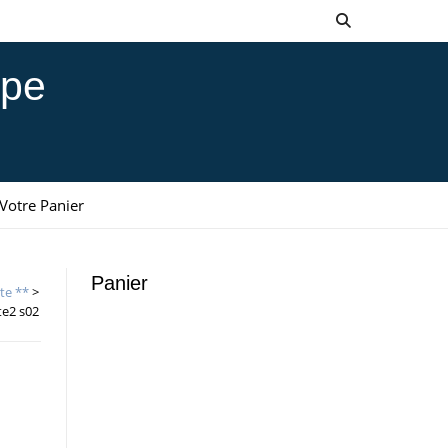
ppe
Votre Panier
Panier
te **
>
e2 s02