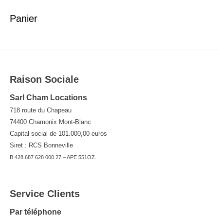
Panier
l’article
Raison Sociale
Sarl Cham Locations
718 route du Chapeau
74400 Chamonix Mont-Blanc
Capital social de 101.000,00 euros
Siret : RCS Bonneville
B 428 687 628 000 27 – APE 551OZ.
Service Clients
Par téléphone