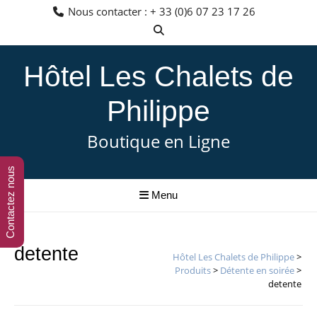
Aller
Nous contacter : + 33 (0)6 07 23 17 26
au
contenu
Hôtel Les Chalets de
Philippe
Boutique en Ligne
Contactez nous
Menu
detente
Hôtel Les Chalets de Philippe
>
Produits
>
Détente en soirée
>
detente