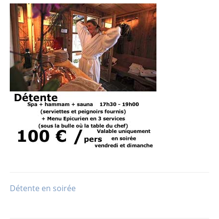
Détente en soirée
Navigation
de