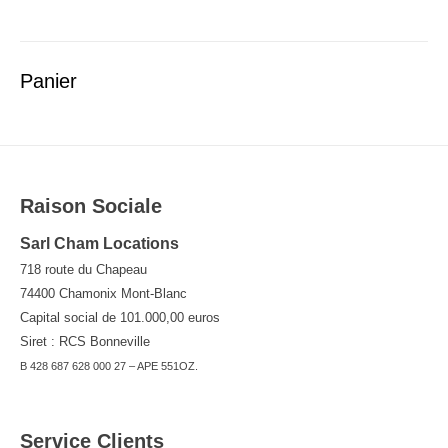
de
l’article
Panier
Raison Sociale
Sarl Cham Locations
718 route du Chapeau
74400 Chamonix Mont-Blanc
Capital social de 101.000,00 euros
Siret : RCS Bonneville
B 428 687 628 000 27 – APE 551OZ.
Service Clients