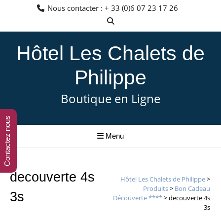
Aller
Nous contacter : + 33 (0)6 07 23 17 26
au
contenu
Hôtel Les Chalets de
Philippe
Boutique en Ligne
Contactez nous
Menu
decouverte 4s
Hôtel Les Chalets de Philippe
>
Produits
>
Bon Cadeau
3s
Découverte ****
>
decouverte 4s
3s