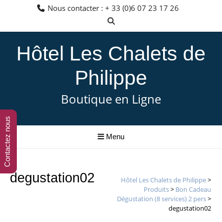
Aller
Nous contacter : + 33 (0)6 07 23 17 26
au
contenu
Hôtel Les Chalets de
Philippe
Boutique en Ligne
Contactez nous
Menu
degustation02
Hôtel Les Chalets de Philippe
>
Produits
>
Bon Cadeau
Dégustation (8 services) 2 pers
>
degustation02