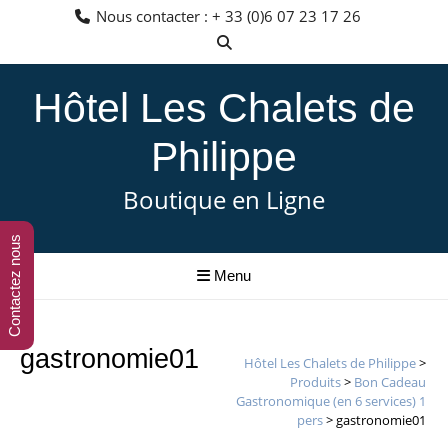
Aller
Nous contacter : + 33 (0)6 07 23 17 26
au
contenu
Hôtel Les Chalets de
Philippe
Boutique en Ligne
Contactez nous
Menu
gastronomie01
Hôtel Les Chalets de Philippe
>
Produits
>
Bon Cadeau
Gastronomique (en 6 services) 1
pers
>
gastronomie01