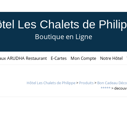
tel Les Chalets de Phili
Boutique en Ligne
aux ARUDHA Restaurant
E-Cartes
Mon Compte
Notre Hôtel
Hôtel Les Chalets de Philippe
>
Produits
>
Bon Cadeau Déco
*****
>
decouv