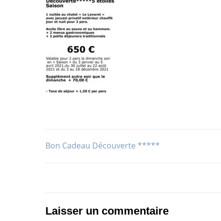
Bon Cadeau Découverte *****
Navigation
de
l’article
Laisser un commentaire