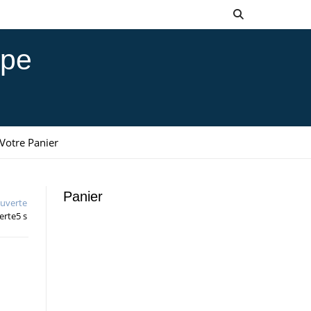
ppe
Votre Panier
Panier
uverte
erte5 s