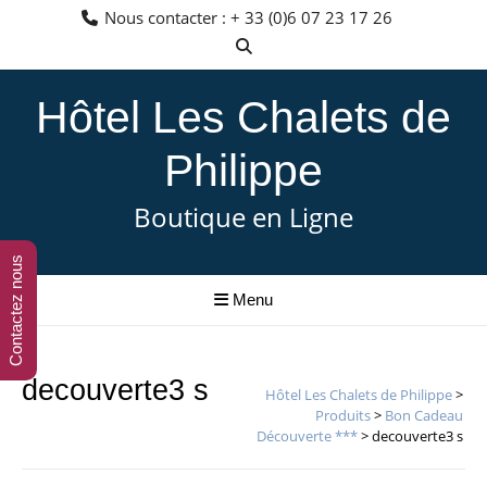
Aller
Nous contacter : + 33 (0)6 07 23 17 26
au
contenu
Hôtel Les Chalets de
Philippe
Boutique en Ligne
Contactez nous
Menu
decouverte3 s
Hôtel Les Chalets de Philippe
>
Produits
>
Bon Cadeau
Découverte ***
>
decouverte3 s