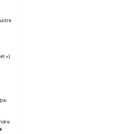
votre
et »)
Spa,
endre
s