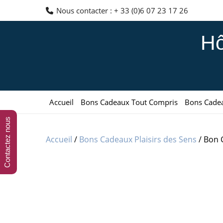
Aller
Nous contacter : + 33 (0)6 07 23 17 26
au
contenu
Hô
Accueil
Bons Cadeaux Tout Compris
Bons Cade
Contactez nous
Accueil
/
Bons Cadeaux Plaisirs des Sens
/ Bon 