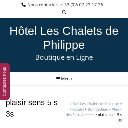
Aller
Nous contacter : + 33 (0)6 07 23 17 26
au
contenu
Hôtel Les Chalets de
Philippe
Boutique en Ligne
Contactez nous
Menu
plaisir sens 5 s
Hôtel Les Chalets de Philippe
>
Produits
>
Bon Cadeau « Plaisir
3s
des Sens » *****
>
plaisir sens 5 s
3s