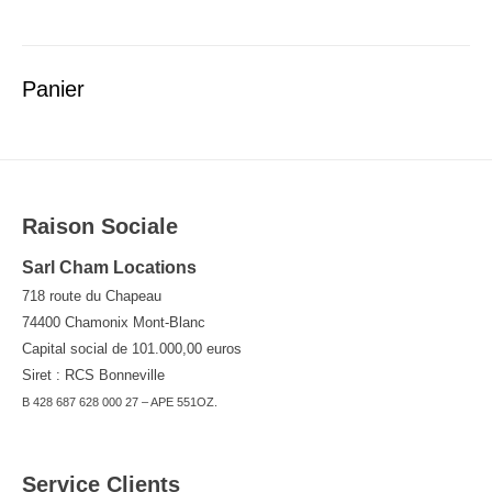
de
l’article
Panier
Raison Sociale
Sarl Cham Locations
718 route du Chapeau
74400 Chamonix Mont-Blanc
Capital social de 101.000,00 euros
Siret : RCS Bonneville
B 428 687 628 000 27 – APE 551OZ.
Service Clients